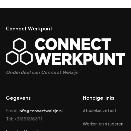
Connect Werkpunt
Connect Werkpunt
Jouw startpunt voor werk, school en stage – Samen bouw
Onderdeel van Connect Welzijn
Gegevens
Handige links
Email:
Studiekeuzetest
info@connectwelzijn.nl
Tel: +31681616371
Werken en studeren